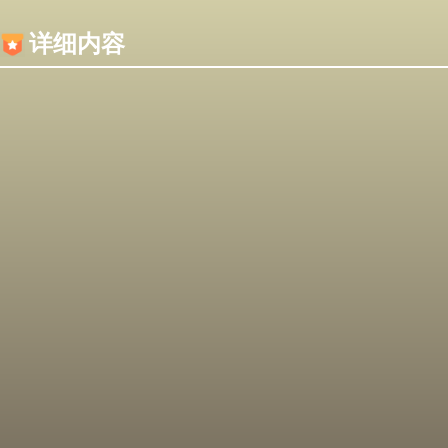
内容加载失败，可能是你的浏览器屏蔽了JS脚本！
详细内容