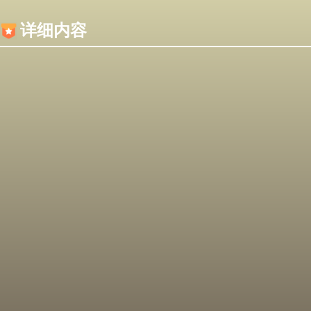
内容加载失败，可能是你的浏览器屏蔽了JS脚本！
详细内容