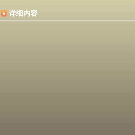
内容加载失败，可能是你的浏览器屏蔽了JS脚本！
详细内容