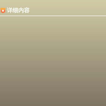
内容加载失败，可能是你的浏览器屏蔽了JS脚本！
详细内容