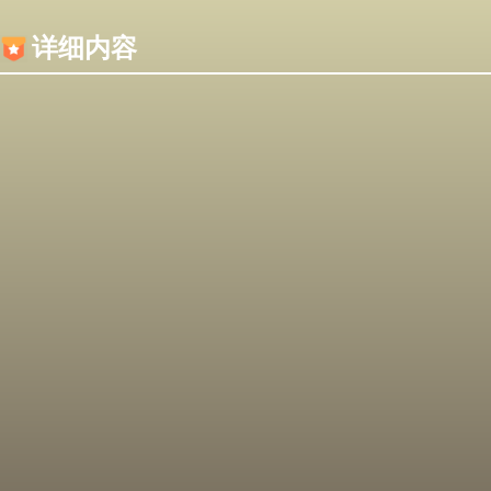
内容加载失败，可能是你的浏览器屏蔽了JS脚本！
详细内容