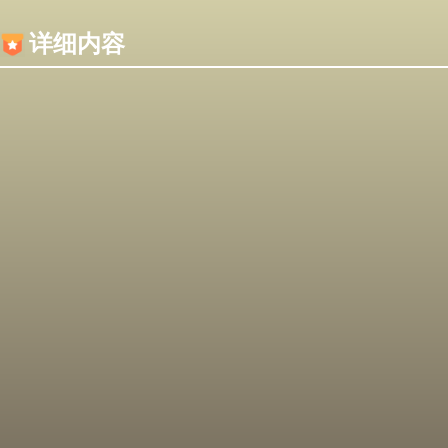
内容加载失败，可能是你的浏览器屏蔽了JS脚本！
详细内容