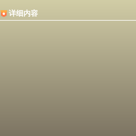
内容加载失败，可能是你的浏览器屏蔽了JS脚本！
详细内容