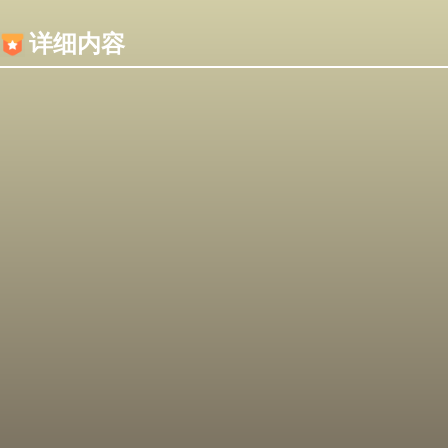
内容加载失败，可能是你的浏览器屏蔽了JS脚本！
详细内容