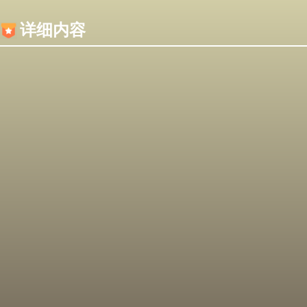
内容加载失败，可能是你的浏览器屏蔽了JS脚本！
详细内容