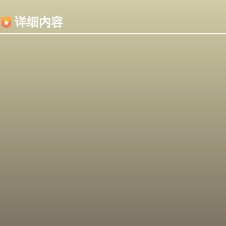
内容加载失败，可能是你的浏览器屏蔽了JS脚本！
详细内容