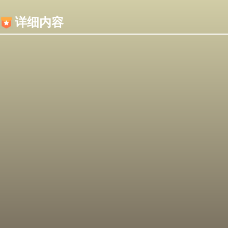
内容加载失败，可能是你的浏览器屏蔽了JS脚本！
详细内容