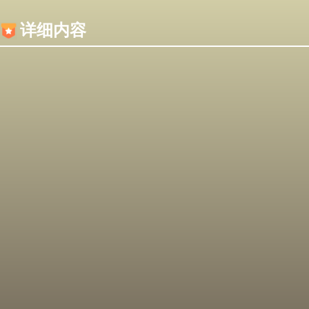
内容加载失败，可能是你的浏览器屏蔽了JS脚本！
详细内容