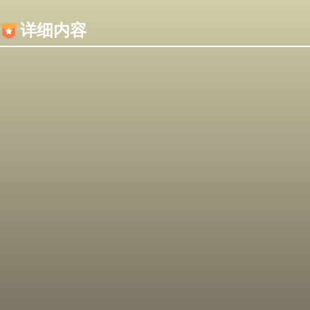
内容加载失败，可能是你的浏览器屏蔽了JS脚本！
详细内容