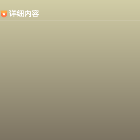
内容加载失败，可能是你的浏览器屏蔽了JS脚本！
详细内容