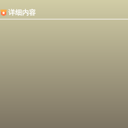
内容加载失败，可能是你的浏览器屏蔽了JS脚本！
详细内容