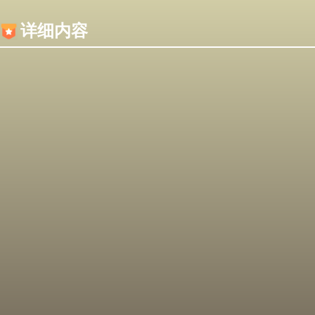
内容加载失败，可能是你的浏览器屏蔽了JS脚本！
详细内容