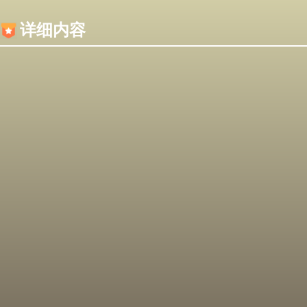
内容加载失败，可能是你的浏览器屏蔽了JS脚本！
详细内容