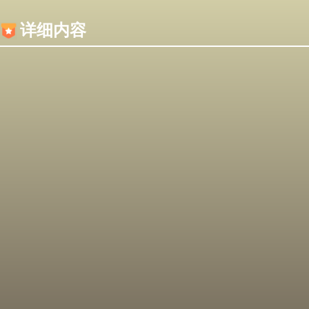
内容加载失败，可能是你的浏览器屏蔽了JS脚本！
详细内容