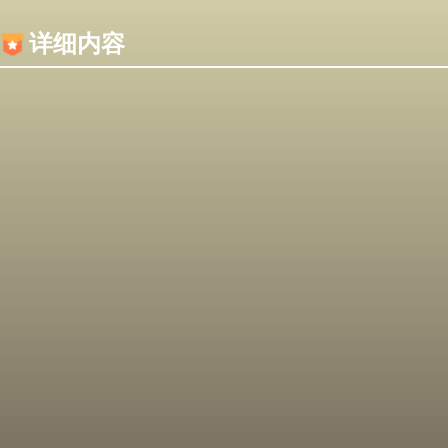
内容加载失败，可能是你的浏览器屏蔽了JS脚本！
详细内容