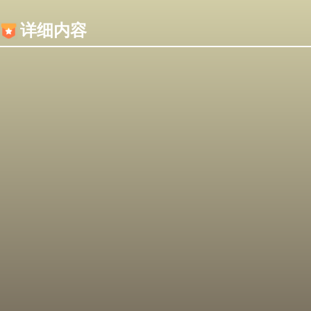
内容加载失败，可能是你的浏览器屏蔽了JS脚本！
详细内容