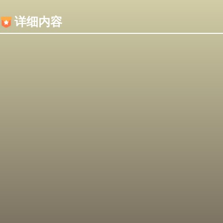
内容加载失败，可能是你的浏览器屏蔽了JS脚本！
详细内容