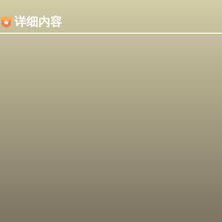
内容加载失败，可能是你的浏览器屏蔽了JS脚本！
详细内容