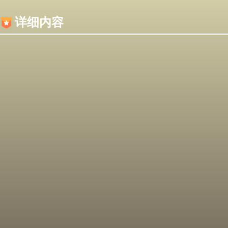
内容加载失败，可能是你的浏览器屏蔽了JS脚本！
详细内容