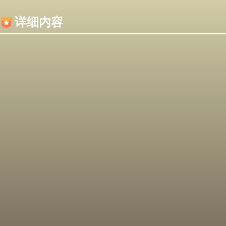
内容加载失败，可能是你的浏览器屏蔽了JS脚本！
详细内容